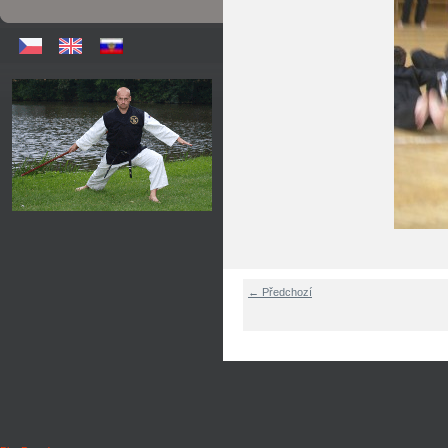
← Předchozí