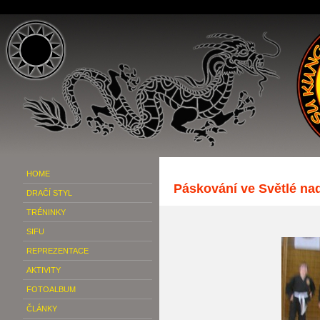
HOME
Páskování ve Světlé na
DRAČÍ STYL
TRÉNINKY
SIFU
REPREZENTACE
AKTIVITY
FOTOALBUM
ČLÁNKY