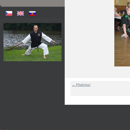
← Předchozí