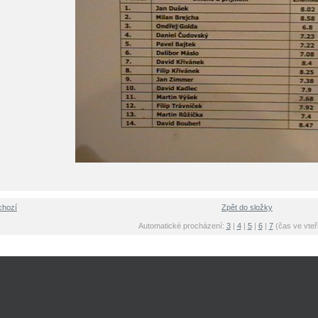
chozí
Zpět do složky
Automatické procházení:
3
|
4
|
5
|
6
|
7
(čas ve vteř