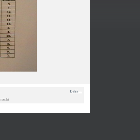
Další →
inách)