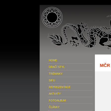
HOME
MČR 
DRAČÍ STYL
TRÉNINKY
SIFU
REPREZENTACE
AKTIVITY
FOTOALBUM
ČLÁNKY