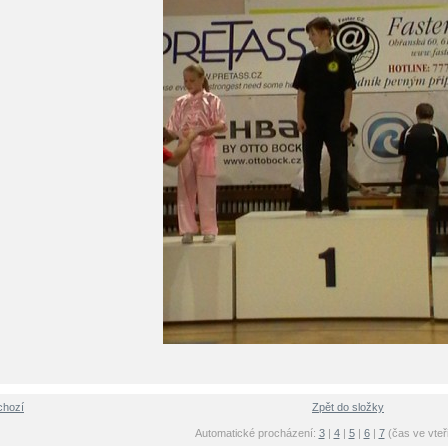
chozí
Zpět do složky
Automatické procházení:
3
|
4
|
5
|
6
|
7
(čas ve vteř