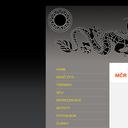
HOME
MČR 
DRAČÍ STYL
TRÉNINKY
SIFU
REPREZENTACE
AKTIVITY
FOTOALBUM
ČLÁNKY