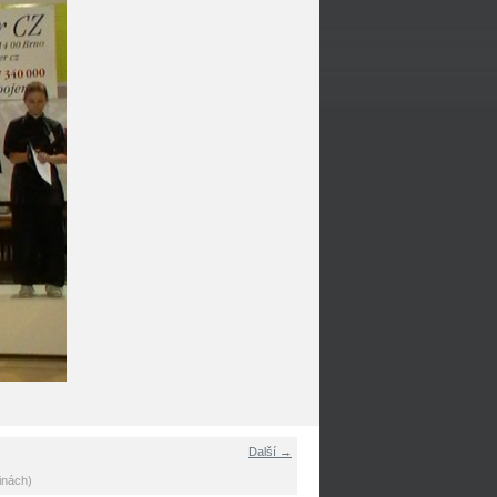
Další →
inách)