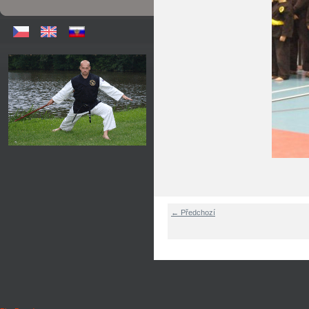
← Předchozí