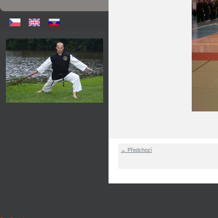
← Předchozí