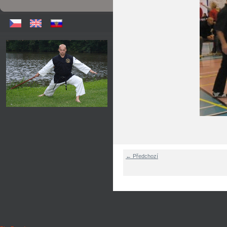
← Předchozí