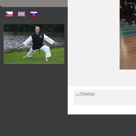
← Předchozí