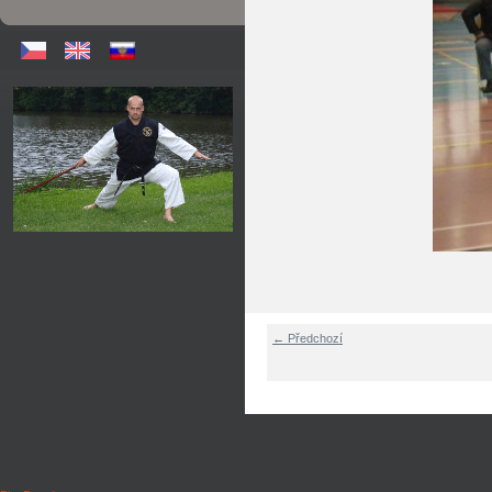
← Předchozí