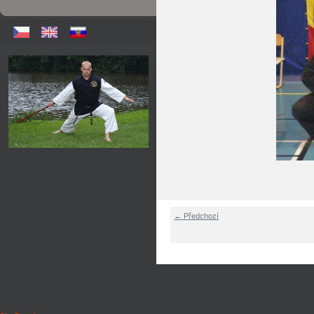
← Předchozí