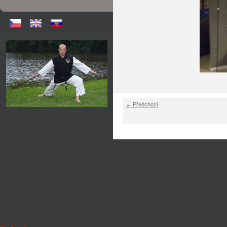
← Předchozí