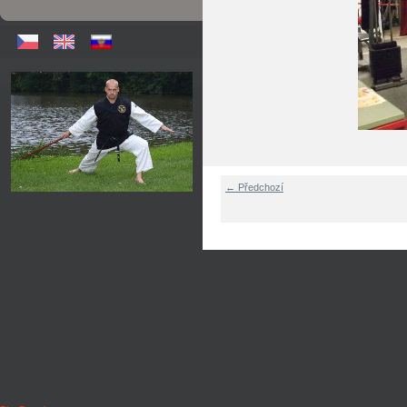
← Předchozí