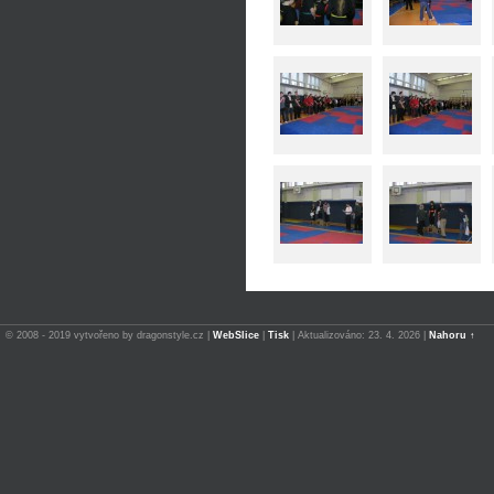
© 2008 - 2019 vytvořeno by dragonstyle.cz |
WebSlice
|
Tisk
|
Aktualizováno: 23. 4. 2026
|
Nahoru ↑