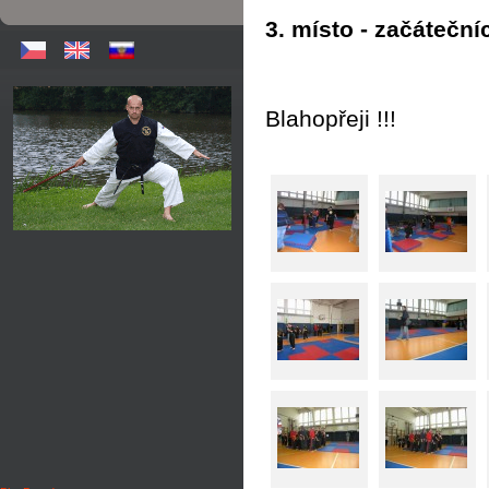
3. místo - začáteční
Blahopřeji !!!