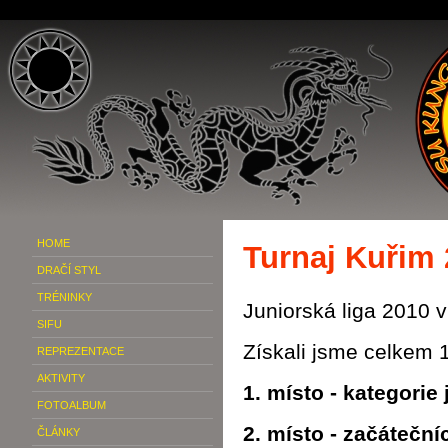
HOME
Turnaj Kuřim 
DRAČÍ STYL
TRÉNINKY
Juniorská liga 2010 v
SIFU
Získali jsme celkem 1
REPREZENTACE
AKTIVITY
1. místo - kategorie
FOTOALBUM
2. místo - začáteční
ČLÁNKY