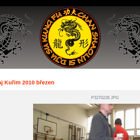
aj Kuřim 2010 březen
P3270228.JPG