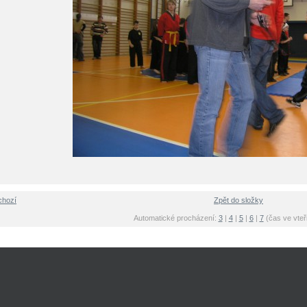
chozí
Zpět do složky
Automatické procházení:
3
|
4
|
5
|
6
|
7
(čas ve vteř