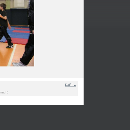
Další →
inách)